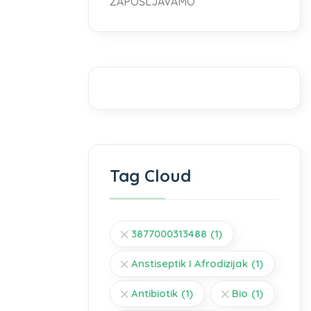
ZAPOŠLJAVAMO
Tag Cloud
3877000313488
(1)
Anstiseptik I Afrodizijak
(1)
Antibiotik
(1)
Bio
(1)