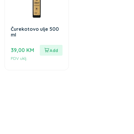
Čurekotovo ulje 500
ml
39,00
KM
PDV uklj.