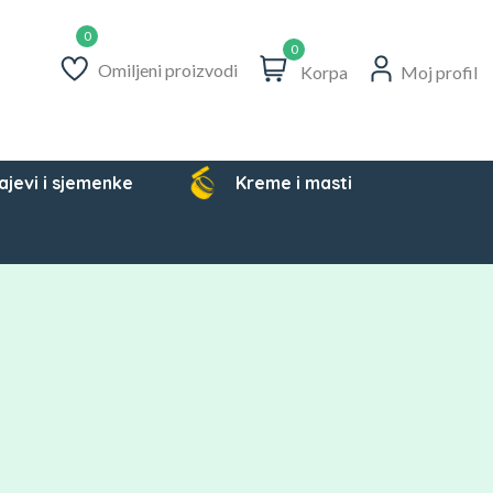
0
Omiljeni proizvodi
Korpa
Moj profil
ajevi i sjemenke
Kreme i masti