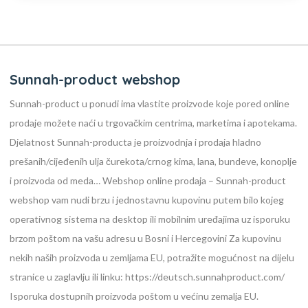
Sunnah-product webshop
Sunnah-product u ponudi ima vlastite proizvode koje pored online
prodaje možete naći u trgovačkim centrima, marketima i apotekama.
Djelatnost Sunnah-producta je proizvodnja i prodaja hladno
prešanih/cijeđenih ulja čurekota/crnog kima, lana, bundeve, konoplje
i proizvoda od meda…
Webshop online prodaja – Sunnah-product
webshop vam nudi brzu i jednostavnu kupovinu putem bilo kojeg
operativnog sistema na desktop ili mobilnim uređajima uz isporuku
brzom poštom na vašu adresu u Bosni i Hercegovini
Za kupovinu
nekih naših proizvoda u zemljama EU, potražite mogućnost na dijelu
stranice u zaglavlju ili linku: https://deutsch.sunnahproduct.com/
Isporuka dostupnih proizvoda poštom u većinu zemalja EU.