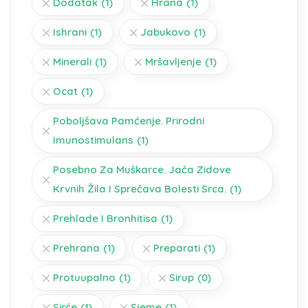
Dodatak
(1)
Hrana
(1)
Ishrani
(1)
Jabukovo
(1)
Minerali
(1)
Mršavljenje
(1)
Ocat
(1)
Poboljšava Pamćenje. Prirodni
Imunostimulans
(1)
Posebno Za Muškarce. Jača Zidove
Krvnih Žila I Sprečava Bolesti Srca.
(1)
Prehlade I Bronhitisa
(1)
Prehrana
(1)
Preparati
(1)
Protuupalno
(1)
Sirup
(0)
Sirće
(1)
Sjeme
(1)