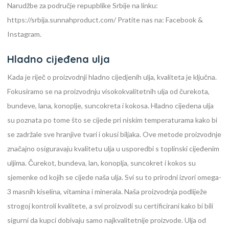
Narudžbe za područje repupblike Srbije na linku:
https://srbija.sunnahproduct.com/ Pratite nas na: Facebook &
Instagram.
Hladno cijeđena ulja
Kada je riječ o proizvodnji hladno cijedjenih ulja, kvaliteta je ključna.
Fokusiramo se na proizvodnju visokokvalitetnih ulja od čurekota,
bundeve, lana, konoplje, suncokreta i kokosa. Hladno cijedena ulja
su poznata po tome što se cijede pri niskim temperaturama kako bi
se zadržale sve hranjive tvari i okusi biljaka. Ove metode proizvodnje
značajno osiguravaju kvalitetu ulja u usporedbi s toplinski cijeđenim
uljima. Čurekot, bundeva, lan, konoplja, suncokret i kokos su
sjemenke od kojih se cijede naša ulja. Svi su to prirodni izvori omega-
3 masnih kiselina, vitamina i minerala. Naša proizvodnja podliježe
strogoj kontroli kvalitete, a svi proizvodi su certificirani kako bi bili
sigurni da kupci dobivaju samo najkvalitetnije proizvode. Ulja od