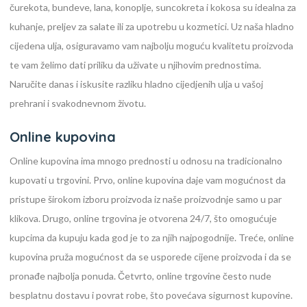
čurekota, bundeve, lana, konoplje, suncokreta i kokosa su idealna za
kuhanje, preljev za salate ili za upotrebu u kozmetici. Uz naša hladno
cijedena ulja, osiguravamo vam najbolju moguću kvalitetu proizvoda
te vam želimo dati priliku da uživate u njihovim prednostima.
Naručite danas i iskusite razliku hladno cijedjenih ulja u vašoj
prehrani i svakodnevnom životu.
Online kupovina
Online kupovina ima mnogo prednosti u odnosu na tradicionalno
kupovati u trgovini. Prvo, online kupovina daje vam mogućnost da
pristupe širokom izboru proizvoda iz naše proizvodnje samo u par
klikova. Drugo, online trgovina je otvorena 24/7, što omogućuje
kupcima da kupuju kada god je to za njih najpogodnije. Treće, online
kupovina pruža mogućnost da se usporede cijene proizvoda i da se
pronađe najbolja ponuda. Četvrto, online trgovine često nude
besplatnu dostavu i povrat robe, što povećava sigurnost kupovine.