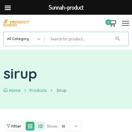
Sunnah-product
0
All Category
sirup
Home
Products
Sirup
Show:
Filter
16