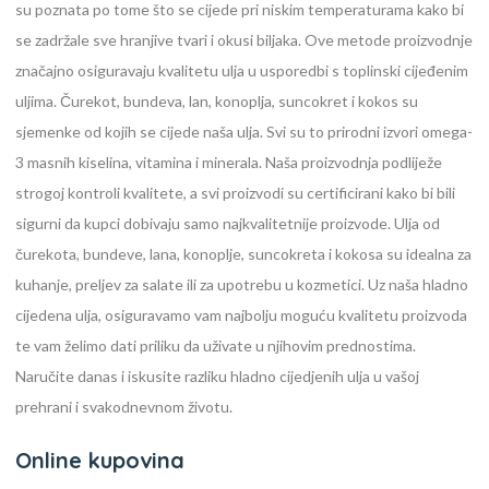
su poznata po tome što se cijede pri niskim temperaturama kako bi
se zadržale sve hranjive tvari i okusi biljaka. Ove metode proizvodnje
značajno osiguravaju kvalitetu ulja u usporedbi s toplinski cijeđenim
uljima. Čurekot, bundeva, lan, konoplja, suncokret i kokos su
sjemenke od kojih se cijede naša ulja. Svi su to prirodni izvori omega-
3 masnih kiselina, vitamina i minerala. Naša proizvodnja podliježe
strogoj kontroli kvalitete, a svi proizvodi su certificirani kako bi bili
sigurni da kupci dobivaju samo najkvalitetnije proizvode. Ulja od
čurekota, bundeve, lana, konoplje, suncokreta i kokosa su idealna za
kuhanje, preljev za salate ili za upotrebu u kozmetici. Uz naša hladno
cijedena ulja, osiguravamo vam najbolju moguću kvalitetu proizvoda
te vam želimo dati priliku da uživate u njihovim prednostima.
Naručite danas i iskusite razliku hladno cijedjenih ulja u vašoj
prehrani i svakodnevnom životu.
Online kupovina