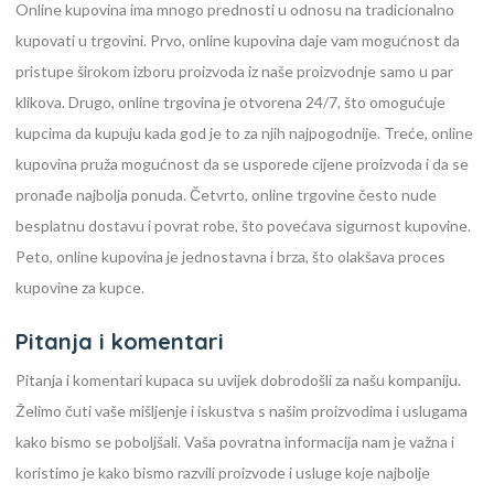
Online kupovina ima mnogo prednosti u odnosu na tradicionalno
kupovati u trgovini. Prvo, online kupovina daje vam mogućnost da
pristupe širokom izboru proizvoda iz naše proizvodnje samo u par
klikova. Drugo, online trgovina je otvorena 24/7, što omogućuje
kupcima da kupuju kada god je to za njih najpogodnije. Treće, online
kupovina pruža mogućnost da se usporede cijene proizvoda i da se
pronađe najbolja ponuda. Četvrto, online trgovine često nude
besplatnu dostavu i povrat robe, što povećava sigurnost kupovine.
Peto, online kupovina je jednostavna i brza, što olakšava proces
kupovine za kupce.
Pitanja i komentari
Pitanja i komentari kupaca su uvijek dobrodošli za našu kompaniju.
Želimo čuti vaše mišljenje i iskustva s našim proizvodima i uslugama
kako bismo se poboljšali. Vaša povratna informacija nam je važna i
koristimo je kako bismo razvili proizvode i usluge koje najbolje