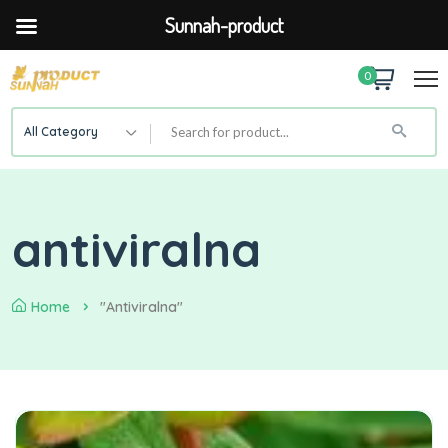
Sunnah-product
0
All Category
antiviralna
Home
"antiviralna"