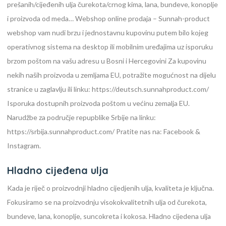
prešanih/cijeđenih ulja čurekota/crnog kima, lana, bundeve, konoplje
i proizvoda od meda…
Webshop online prodaja – Sunnah-product
webshop vam nudi brzu i jednostavnu kupovinu putem bilo kojeg
operativnog sistema na desktop ili mobilnim uređajima uz isporuku
brzom poštom na vašu adresu u Bosni i Hercegovini
Za kupovinu
nekih naših proizvoda u zemljama EU, potražite mogućnost na dijelu
stranice u zaglavlju ili linku: https://deutsch.sunnahproduct.com/
Isporuka dostupnih proizvoda poštom u većinu zemalja EU.
Narudžbe za područje repupblike Srbije na linku:
https://srbija.sunnahproduct.com/ Pratite nas na: Facebook &
Instagram.
Hladno cijeđena ulja
Kada je riječ o proizvodnji hladno cijedjenih ulja, kvaliteta je ključna.
Fokusiramo se na proizvodnju visokokvalitetnih ulja od čurekota,
bundeve, lana, konoplje, suncokreta i kokosa. Hladno cijedena ulja