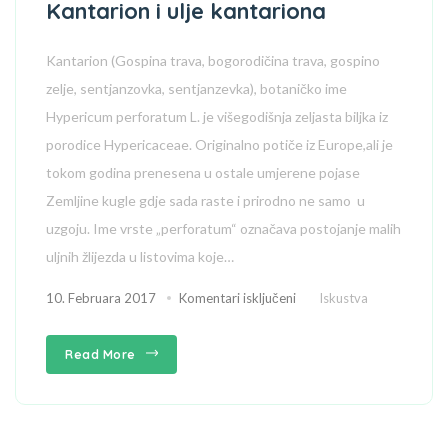
Kantarion i ulje kantariona
Kantarion (Gospina trava, bogorodičina trava, gospino
zelje, sentjanzovka, sentjanzevka), botaničko ime
Hypericum perforatum L. je višegodišnja zeljasta biljka iz
porodice Hypericaceae. Originalno potiče iz Europe,ali je
tokom godina prenesena u ostale umjerene pojase
Zemljine kugle gdje sada raste i prirodno ne samo u
uzgoju. Ime vrste „perforatum“ označava postojanje malih
uljnih žlijezda u listovima koje…
10. Februara 2017
Komentari isključeni
Iskustva
Read More