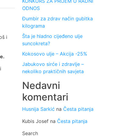
KONKURS ZA PRIJEM U RADNI
ODNOS
Đumbir za zdrav način gubitka
kilograma
Šta je hladno cijeđeno ulje
oš i
suncokreta?
Kokosovo ulje – Akcija -25%
ne.
Jabukovo sirće i zdravlje –
i
nekoliko praktičnih savjeta
Nedavni
komentari
Husnija Sarkić
na
Česta pitanja
Kubis Josef
na
Česta pitanja
Search