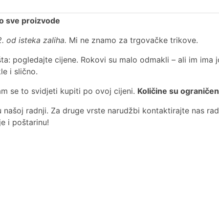
ro sve proizvode
. od isteka zaliha.
Mi ne znamo za trgovačke trikove.
šta: pogledajte cijene. Rokovi su malo odmakli – ali im ima j
e i slično.
se to svidjeti kupiti po ovoj cijeni.
Količine su ograniče
u našoj radnji. Za druge vrste narudžbi kontaktirajte nas rad
 i poštarinu!