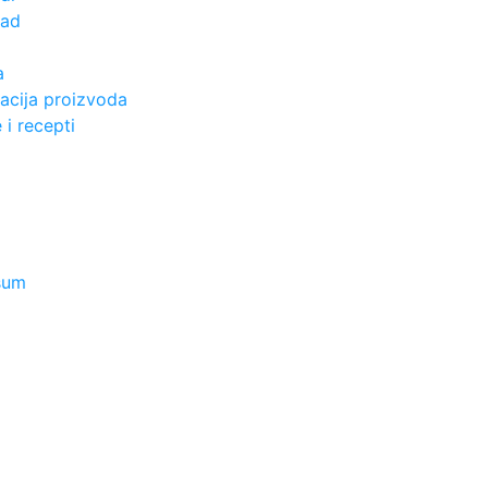
ad
a
acija proizvoda
 i recepti
sum