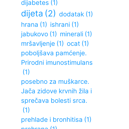
dijabetes
(1)
dijeta
(2)
dodatak
(1)
hrana
(1)
ishrani
(1)
jabukovo
(1)
minerali
(1)
mršavljenje
(1)
ocat
(1)
poboljšava pamćenje.
Prirodni imunostimulans
(1)
posebno za muškarce.
Jača zidove krvnih žila i
sprečava bolesti srca.
(1)
prehlade i bronhitisa
(1)
prehrana
(1)